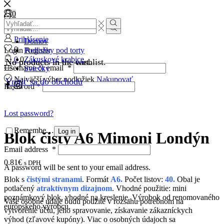
0
0
MY ACCOUNT
Search
MY WISHLIST
NÁKUPNÝ KOŠÍK
Search
input
Search
input
Search
Prihlásenie
Domov
0
Login
Register
Podložky pod torty
0
0
Zákuskové krabice
No products in the wishlist.
No products in the cart.
Username or email
*
Sviečky
Najväčší výber podložiek
Nakupovať
Vrátiť sa do obchodu
Facebook
Instagram
Password
*
Lost password?
Remember Me
Log in
Blok čistý A6 Mimoni Londýn
Email address
*
0.81
€
s DPH
A password will be sent to your email address.
Blok s
čistými stranami
. Formát
A6.
Počet listov:
40.
Obal je
potlačený
atraktívnym dizajnom
. Vhodné použitie: mini
poznámkový blok, vhodné na kreslenie. Výrobok od renomovaného
Vaše osobné údaje budú použité v rozsahu potrebnom na
európskeho výrobcu.
vytvorenie účtu, jeho spravovanie, získavanie zákazníckych
výhod (zľavové kupóny). Viac o osobných údajoch sa