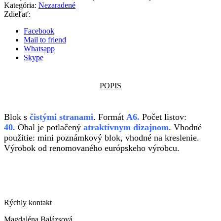
Kategória:
Nezaradené
Zdieľať:
Facebook
Mail to friend
Whatsapp
Skype
POPIS
Blok s
čistými stranami
. Formát
A6.
Počet listov:
40.
Obal je potlačený
atraktívnym dizajnom
. Vhodné
použitie: mini poznámkový blok, vhodné na kreslenie.
Výrobok od renomovaného európskeho výrobcu.
Rýchly kontakt
Magdaléna Balázsová