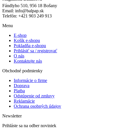
Fándlyho 510, 956 18 Bošany
Email: info@balpap.sk
Telefón: +421 903 249 913
Facebook
Instagram
Menu
E-shop
Košík e-shopu
Pokladňa e-shopu
Prihlásiť sa / registrovať
O nás
Kontaktujte nás
Obchodné podmienky
Informácie o firme
Doprava
Platba
Odstúpenie od zmluvy
Reklamácie
Ochrana osobných údajov
Newsletter
Prihláste sa na odber noviniek