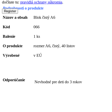
dočítate tu:
pravidlá ochrany súkromia
.
Podrobnosti o produkte
Register
Názov a obsah
Blok čistý A6
Kód
066
Balenie
1 ks
O produkte
rozmer A6, čistý, 40 listov
Výrobené
v EÚ
Odporúčanie
Nevhodné pre deti do 3 rokov