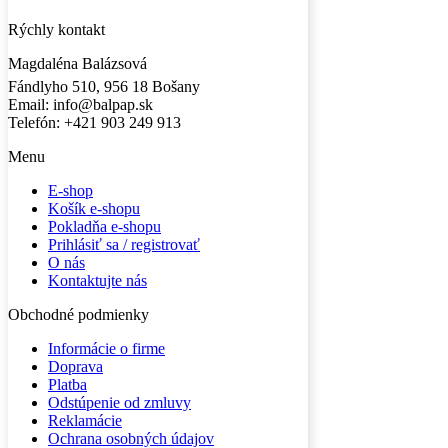
Rýchly kontakt
Magdaléna Balázsová
Fándlyho 510, 956 18 Bošany
Email: info@balpap.sk
Telefón: +421 903 249 913
Facebook
Instagram
Menu
E-shop
Košík e-shopu
Pokladňa e-shopu
Prihlásiť sa / registrovať
O nás
Kontaktujte nás
Obchodné podmienky
Informácie o firme
Doprava
Platba
Odstúpenie od zmluvy
Reklamácie
Ochrana osobných údajov