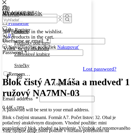
0
0
MY ACCOUNT
MY WISHLIST
NÁKUPNÝ KOŠÍK
Search
Search
input
Search
Prihlásenie
input
Search
0
Login
Register
No products in the wishlist.
Domov
0
0
No products in the cart.
Username or email
*
Podložky pod torty
Najväčší výber podložiek
Nakupovať
Vrátiť sa do obchodu
Password
*
Zákuskové krabice
Sviečky
Lost password?
Remember Me
Facebook
Instagram
Blok čistý A7 Máša a medveď 1
Log in
ružový NA7MN-03
Email address
*
0.44
€
s DPH
A password will be sent to your email address.
Blok s čistými stranami. Formát A7. Počet listov: 32. Obal je
potlačený atraktívnym dizajnom. Vhodné použitie: mini
poznámkový blok, vhodné na kreslenie. Výrobok od renomovaného
Vaše osobné údaje budú použité v rozsahu potrebnom na