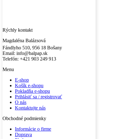
Rýchly kontakt
Magdaléna Balázsová
Fándlyho 510, 956 18 Bošany
Email: info@balpap.sk
Telefón: +421 903 249 913
Facebook
Instagram
Menu
E-shop
Košík e-shopu
Pokladňa e-shopu
Prihlásiť sa / registrovať
O nás
Kontaktujte nás
Obchodné podmienky
Informácie o firme
Doprava