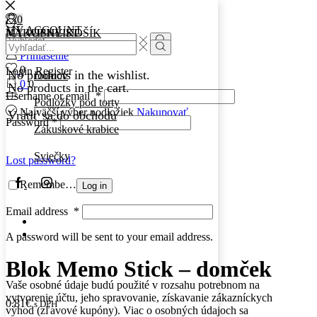
0
0
MY ACCOUNT
MY WISHLIST
NÁKUPNÝ KOŠÍK
Search
Search
input
Search
Prihlásenie
input
Search
0
Login
Register
No products in the wishlist.
Domov
0
0
No products in the cart.
Username or email
*
Podložky pod torty
Najväčší výber podložiek
Nakupovať
Vrátiť sa do obchodu
Password
*
Zákuskové krabice
Sviečky
Lost password?
Facebook
Instagram
Remember Me
Log in
Email address
*
A password will be sent to your email address.
Blok Memo Stick – domček
Vaše osobné údaje budú použité v rozsahu potrebnom na
vytvorenie účtu, jeho spravovanie, získavanie zákazníckych
0.81
€
s DPH
výhod (zľavové kupóny). Viac o osobných údajoch sa