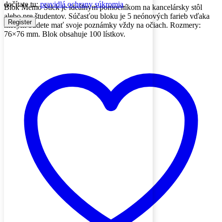
dočítate tu:
pravidlá ochrany súkromia
.
Blok Memo Stick je ideálnym pomocníkom na kancelársky stôl
alebo pre študentov. Súčasťou bloku je 5 neónových farieb vďaka
Register
ktorým budete mať svoje poznámky vždy na očiach. Rozmery:
76×76 mm. Blok obsahuje 100 lístkov.