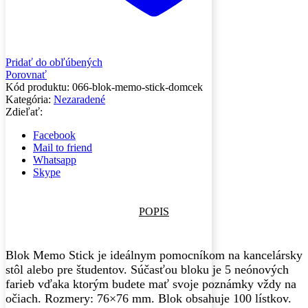
Pridať do obľúbených
Porovnať
Kód produktu:
066-blok-memo-stick-domcek
Kategória:
Nezaradené
Zdieľať:
Facebook
Mail to friend
Whatsapp
Skype
POPIS
Blok Memo Stick je ideálnym pomocníkom na kancelársky
stôl alebo pre študentov. Súčasťou bloku je 5 neónových
farieb vďaka ktorým budete mať svoje poznámky vždy na
očiach. Rozmery: 76×76 mm. Blok obsahuje 100 lístkov.