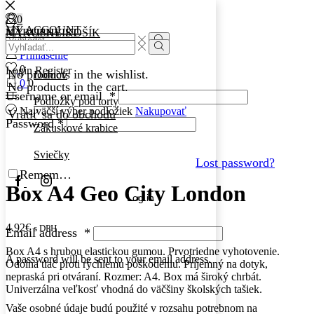
0
0
MY ACCOUNT
MY WISHLIST
NÁKUPNÝ KOŠÍK
Search
Search
input
Search
Prihlásenie
input
Search
0
Login
Register
No products in the wishlist.
Domov
0
0
No products in the cart.
Username or email
*
Podložky pod torty
Najväčší výber podložiek
Nakupovať
Vrátiť sa do obchodu
Password
*
Zákuskové krabice
Sviečky
Lost password?
Remember Me
Facebook
Instagram
Box A4 Geo City London
Log in
4.92
€
s DPH
Email address
*
Box A4 s hrubou elastickou gumou. Prvotriedne vyhotovenie.
A password will be sent to your email address.
Odolna tlač proti rýchlemu poškodeniu. Príjemný na dotyk,
nepraská pri otváraní. Rozmer: A4. Box má široký chrbát.
Univerzálna veľkosť vhodná do väčšiny školských tašiek.
Vaše osobné údaje budú použité v rozsahu potrebnom na