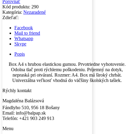
Porovnať
Kód produktu:
290
Kategória:
Nezaradené
Zdieľať:
Facebook
Mail to friend
Whatsapp
Skype
Popis
Box A4 s hrubou elastickou gumou. Prvotriedne vyhotovenie.
Odolna tlač proti rýchlemu poškodeniu. Príjemný na dotyk,
nepraská pri otváraní. Rozmer: A4. Box má široký chrbát.
Univerzálna veľkosť vhodná do väčšiny školských tašiek.
Rýchly kontakt
Magdaléna Balázsová
Fándlyho 510, 956 18 Bošany
Email: info@balpap.sk
Telefón: +421 903 249 913
Facebook
Instagram
Menu