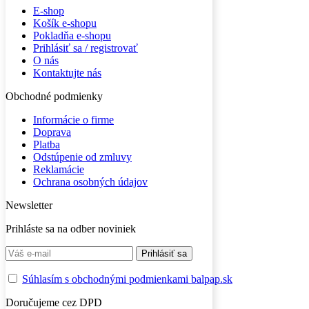
E-shop
Košík e-shopu
Pokladňa e-shopu
Prihlásiť sa / registrovať
O nás
Kontaktujte nás
Obchodné podmienky
Informácie o firme
Doprava
Platba
Odstúpenie od zmluvy
Reklamácie
Ochrana osobných údajov
Newsletter
Prihláste sa na odber noviniek
Súhlasím s obchodnými podmienkami balpap.sk
Doručujeme cez DPD