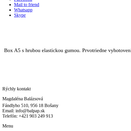
Mail to friend
Whatsapp
Skype
Box A5 s hrubou elastickou gumou. Prvotriedne vyhotovenie
Rýchly kontakt
Magdaléna Balázsová
Fándlyho 510, 956 18 Bošany
Email: info@balpap.sk
Telefón: +421 903 249 913
Facebook
Instagram
Menu