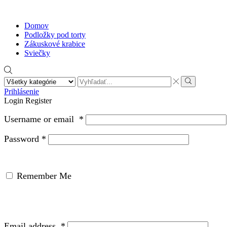
Domov
Podložky pod torty
Zákuskové krabice
Sviečky
Search
input
Search
Prihlásenie
Login
Register
Username or email
*
Password
*
Remember Me
Email address
*