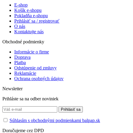
E-shop
Košík e-shopu
Pokladňa e-shopu
Prihlásiť sa / registrovať
O nás
Kontaktujte nás
Obchodné podmienky
Informácie o firme
Doprava
Platba
Odstúpenie od zmluvy
Reklamácie
Ochrana osobných údajov
Newsletter
Prihláste sa na odber noviniek
Súhlasím s obchodnými podmienkami balpap.sk
Doručujeme cez DPD