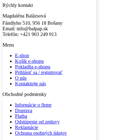
Rýchly kontakt
Magdaléna Balázsová
Fándlyho 510, 956 18 Bošany
Email: info@balpap.sk
Telefón: +421 903 249 913
Facebook
Instagram
Menu
E-shop
Košík e-shopu
Pokladňa e-shopu
Prihlásiť sa / registrovať
O nás
Kontaktujte nás
Obchodné podmienky
Informácie o firme
Doprava
Platba
Odstúpenie od zmluvy
Reklamácie
Ochrana osobných údajov