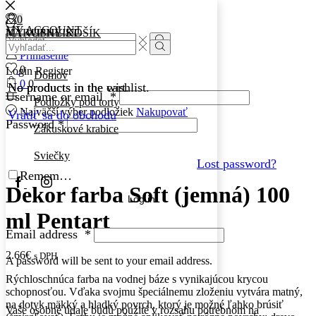
0
0
MY ACCOUNT
MY WISHLIST
NÁKUPNÝ KOŠÍK
Search
Search
input
Search
Prihlásenie
input
Search
0
Login
Register
Domov
0
0
No products in the wishlist.
No products in the cart.
Username or email
*
Podložky pod torty
Najväčší výber podložiek
Nakupovať
Vrátiť sa do obchodu
Password
*
Zákuskové krabice
Sviečky
Lost password?
Remember Me
Facebook
Instagram
Dekor farba Soft (jemná) 100
Log in
ml Pentart
Email address
*
2.66
€
s DPH
A password will be sent to your email address.
Rýchloschnúca farba na vodnej báze s vynikajúcou krycou
schopnosťou. Vďaka svojmu špeciálnemu zloženiu vytvára matný,
na dotyk mäkký a hladký povrch, ktorý je možné ľahko brúsiť
Vaše osobné údaje budú použité v rozsahu potrebnom na