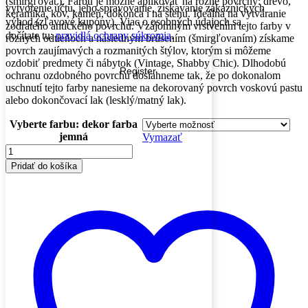
(šmirgľovať). Farbu je možné aplikovať na rôzne povrchy: drevo,
vytvorenie účtu, jeho spravovanie, získavanie zákazníckych
keramika, kov, kameň, dokonca i na stenu. Ideálna na vytváranie
výhod (zľavové kupóny). Viac o osobných údajoch sa
zodratého antického povrchu. Vzájomným vrstvením tejto farby v
dočítate tu:
pravidlá ochrany súkromia
.
rôznych odtieňoch a následným brúsením (šmirgľovaním) získame
povrch zaujímavých a rozmanitých štýlov, ktorým si môžeme
ozdobiť predmety či nábytok (Vintage, Shabby Chic). Dlhodobú
Register
ochranu ozdobného povrchu dosiahneme tak, že po dokonalom
uschnutí tejto farby nanesieme na dekorovaný povrch voskovú pastu
alebo dokončovací lak (lesklý/matný lak).
Vyberte farbu: dekor farba
jemná
Vymazať
množstvo
Dekor
Pridať do košíka
farba
Soft
(jemná)
100
ml
Pentart