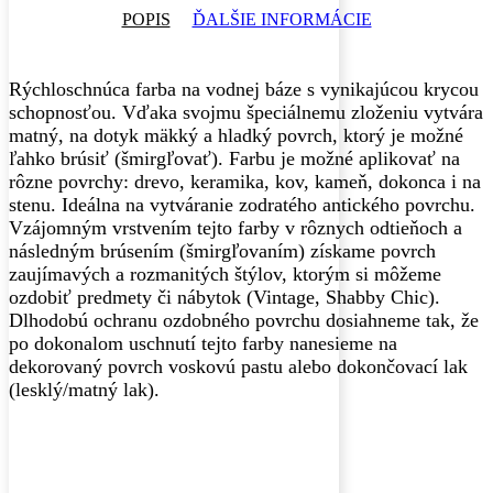
POPIS
ĎALŠIE INFORMÁCIE
Rýchloschnúca farba na vodnej báze s vynikajúcou krycou
schopnosťou. Vďaka svojmu špeciálnemu zloženiu vytvára
matný, na dotyk mäkký a hladký povrch, ktorý je možné
ľahko brúsiť (šmirgľovať). Farbu je možné aplikovať na
rôzne povrchy: drevo, keramika, kov, kameň, dokonca i na
stenu. Ideálna na vytváranie zodratého antického povrchu.
Vzájomným vrstvením tejto farby v rôznych odtieňoch a
následným brúsením (šmirgľovaním) získame povrch
zaujímavých a rozmanitých štýlov, ktorým si môžeme
ozdobiť predmety či nábytok (Vintage, Shabby Chic).
Dlhodobú ochranu ozdobného povrchu dosiahneme tak, že
po dokonalom uschnutí tejto farby nanesieme na
dekorovaný povrch voskovú pastu alebo dokončovací lak
(lesklý/matný lak).