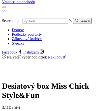
Vrátiť sa do obchodu
Search input
Search
Domov
Podložky pod torty
Zákuskové krabice
Sviečky
Facebook
Instagram
Najväčší výber podložiek
Nakupovať
Desiatový box Miss Chick
Style&Fun
3.11
€
s DPH