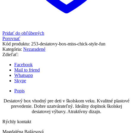
Pridať do obľúbených
Porovnať
Kód produktu:
253-desiatovy-box-miss-chick-style-fun
Kategória:
Nezaradené
Zdieľať:
Facebook
Mail to friend
Whatsapp
Skype
Popis
Desiatový box vhodný pre deti v školskom veku. Kvalitné plastové
prevedenie. Dobre uzatvárateľný. Ideálny doplnok školskej
desiatovej výbavy. Atraktívny dizajn.
Rýchly kontakt
Magdaléna Balázsová