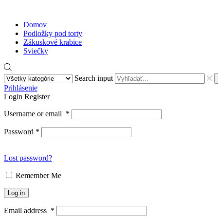
Domov
Podložky pod torty
Zákuskové krabice
Sviečky
Search input
Prihlásenie
Login
Register
Username or email
*
Password
*
Lost password?
Remember Me
Log in
Email address
*