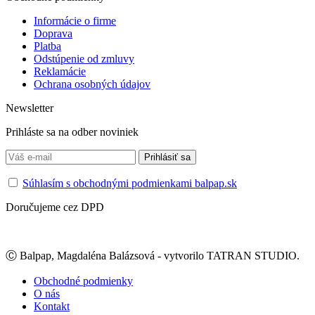
Informácie o firme
Doprava
Platba
Odstúpenie od zmluvy
Reklamácie
Ochrana osobných údajov
Newsletter
Prihláste sa na odber noviniek
Súhlasím s obchodnými podmienkami balpap.sk
Doručujeme cez DPD
Ⓒ Balpap, Magdaléna Balázsová - vytvorilo TATRAN STUDIO.
Obchodné podmienky
O nás
Kontakt