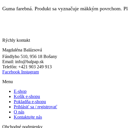
Guma farebná. Produkt sa vyznačuje mäkkým povrchom. Plast
Rýchly kontakt
Magdaléna Balázsová
Fándlyho 510, 956 18 Bošany
Email: info@balpap.sk
Telefón: +421 903 249 913
Facebook
Instagram
Menu
E-shop
Košík e-shopu
Pokladňa e-shopu
Prihlásiť sa / registrovať
O nás
Kontaktujte nás
Obchodné podmienky