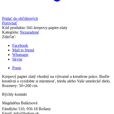
Pridať do obľúbených
Porovnať
Kód produktu:
041-krepovy-papier-zlaty
Kategória:
Nezaradené
Zdieľať:
Facebook
Mail to friend
Whatsapp
Skype
Popis
Krepový papier zlatý vhodný na výtvarné a kreatívne práce. Buďte
kreatívni a vyzdobte si miestnosť, triedu alebo Vaše umelecké dielo.
Rozmery: 50×200 cm.
Rýchly kontakt
Magdaléna Balázsová
Fándlyho 510, 956 18 Bošany
Email: info@balpap.sk