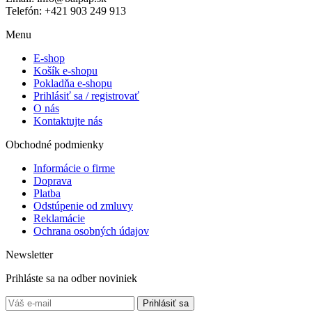
Telefón: +421 903 249 913
Facebook
Instagram
Menu
E-shop
Košík e-shopu
Pokladňa e-shopu
Prihlásiť sa / registrovať
O nás
Kontaktujte nás
Obchodné podmienky
Informácie o firme
Doprava
Platba
Odstúpenie od zmluvy
Reklamácie
Ochrana osobných údajov
Newsletter
Prihláste sa na odber noviniek