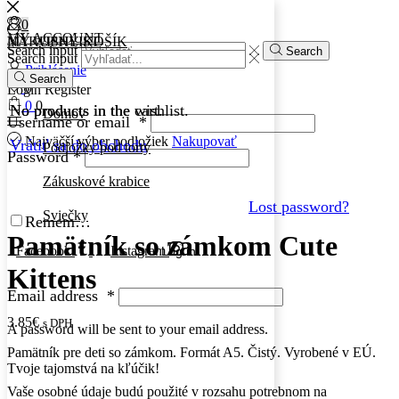
0
0
MY ACCOUNT
MY WISHLIST
NÁKUPNÝ KOŠÍK
Search input
Search
Search input
Prihlásenie
Search
0
Login
Register
0
0
No products in the wishlist.
No products in the cart.
Domov
Username or email
*
Najväčší výber podložiek
Nakupovať
Vrátiť sa do obchodu
Podložky pod torty
Password
*
Zákuskové krabice
Lost password?
Sviečky
Remember Me
Pamätník so zámkom Cute
Facebook
Instagram
Log in
Kittens
Email address
*
3.85
€
s DPH
A password will be sent to your email address.
Pamätník pre deti so zámkom. Formát A5. Čistý. Vyrobené v EÚ.
Tvoje tajomstvá na kľúčik!
Vaše osobné údaje budú použité v rozsahu potrebnom na