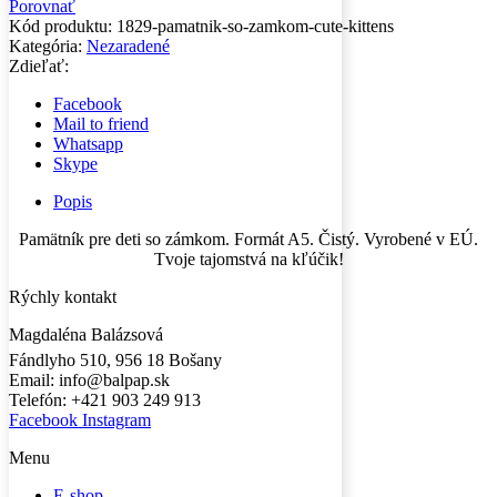
Porovnať
Kód produktu:
1829-pamatnik-so-zamkom-cute-kittens
Kategória:
Nezaradené
Zdieľať:
Facebook
Mail to friend
Whatsapp
Skype
Popis
Pamätník pre deti so zámkom. Formát A5. Čistý. Vyrobené v EÚ.
Tvoje tajomstvá na kľúčik!
Rýchly kontakt
Magdaléna Balázsová
Fándlyho 510, 956 18 Bošany
Email: info@balpap.sk
Telefón: +421 903 249 913
Facebook
Instagram
Menu
E-shop