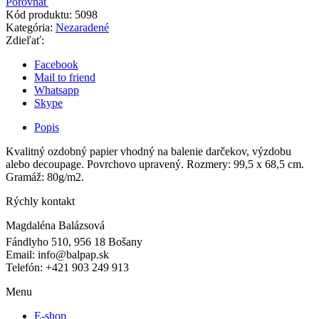
Porovnať
Kód produktu:
5098
Kategória:
Nezaradené
Zdieľať:
Facebook
Mail to friend
Whatsapp
Skype
Popis
Kvalitný ozdobný papier vhodný na balenie darčekov, výzdobu
alebo decoupage. Povrchovo upravený. Rozmery: 99,5 x 68,5 cm.
Gramáž: 80g/m2.
Rýchly kontakt
Magdaléna Balázsová
Fándlyho 510, 956 18 Bošany
Email: info@balpap.sk
Telefón: +421 903 249 913
Facebook
Instagram
Menu
E-shop