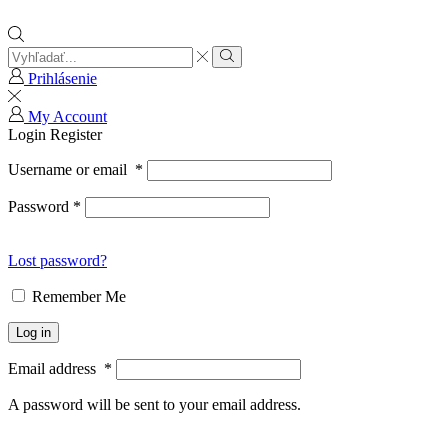
Search
input
Search
Prihlásenie
My Account
Login
Register
Username or email
*
Password
*
Lost password?
Remember Me
Log in
Email address
*
A password will be sent to your email address.