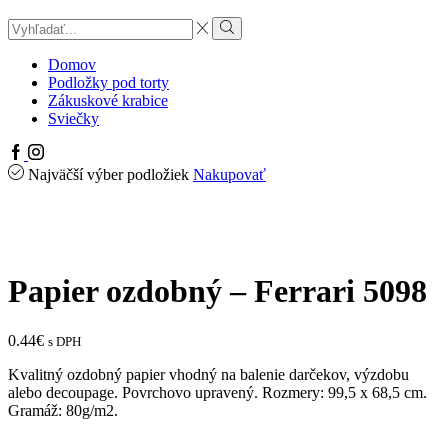
Search
input
Search
Domov
Podložky pod torty
Zákuskové krabice
Sviečky
Facebook
Instagram
Najväčší výber podložiek
Nakupovať
Papier ozdobný – Ferrari 5098
0.44
€
s DPH
Kvalitný ozdobný papier vhodný na balenie darčekov, výzdobu
alebo decoupage. Povrchovo upravený. Rozmery: 99,5 x 68,5 cm.
Gramáž: 80g/m2.