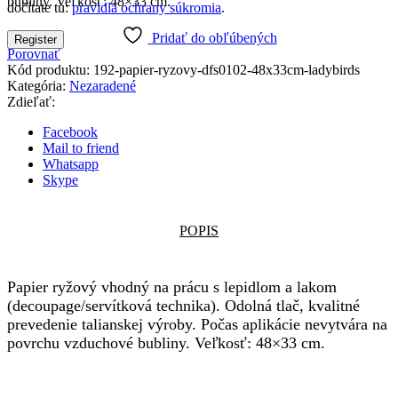
bubliny. Veľkosť: 48×33 cm.
dočítate tu:
pravidlá ochrany súkromia
.
Pridať do obľúbených
Register
Porovnať
Kód produktu:
192-papier-ryzovy-dfs0102-48x33cm-ladybirds
Kategória:
Nezaradené
Zdieľať:
Facebook
Mail to friend
Whatsapp
Skype
POPIS
Papier ryžový vhodný na prácu s lepidlom a lakom
(decoupage/servítková technika). Odolná tlač, kvalitné
prevedenie talianskej výroby. Počas aplikácie nevytvára na
povrchu vzduchové bubliny. Veľkosť: 48×33 cm.