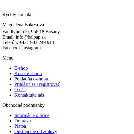
Rýchly kontakt
Magdaléna Balázsová
Fándlyho 510, 956 18 Bošany
Email: info@balpap.sk
Telefón: +421 903 249 913
Facebook
Instagram
Menu
E-shop
Košík e-shopu
Pokladňa e-shopu
Prihlásiť sa / registrovať
O nás
Kontaktujte nás
Obchodné podmienky
Informácie o firme
Doprava
Platba
Odstúpenie od zmluvy