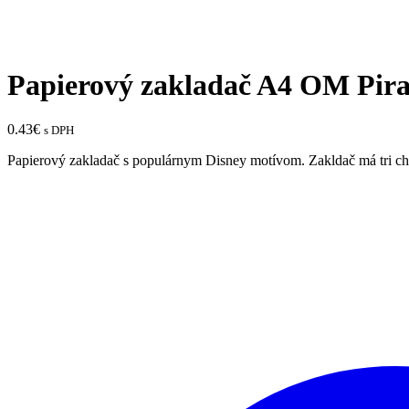
Papierový zakladač A4 OM Pirat
0.43
€
s DPH
Papierový zakladač s populárnym Disney motívom. Zakldač má tri chlo