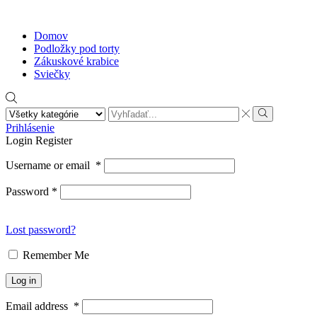
Domov
Podložky pod torty
Zákuskové krabice
Sviečky
Search
input
Search
Prihlásenie
Login
Register
Username or email
*
Password
*
Lost password?
Remember Me
Log in
Email address
*