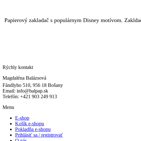
Papierový zakladač s populárnym Disney motívom. Zakldač m
Rýchly kontakt
Magdaléna Balázsová
Fándlyho 510, 956 18 Bošany
Email: info@balpap.sk
Telefón: +421 903 249 913
Facebook
Instagram
Menu
E-shop
Košík e-shopu
Pokladňa e-shopu
Prihlásiť sa / registrovať
O nás