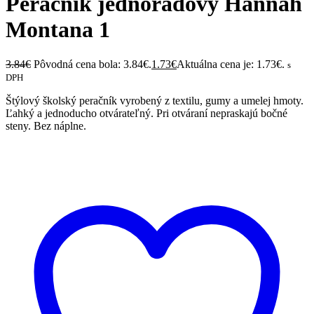
Peračník jednoradový Hannah
Montana 1
3.84
€
Pôvodná cena bola: 3.84€.
1.73
€
Aktuálna cena je: 1.73€.
s
DPH
Štýlový školský peračník vyrobený z textilu, gumy a umelej hmoty.
Ľahký a jednoducho otvárateľný. Pri otváraní nepraskajú bočné
steny. Bez náplne.