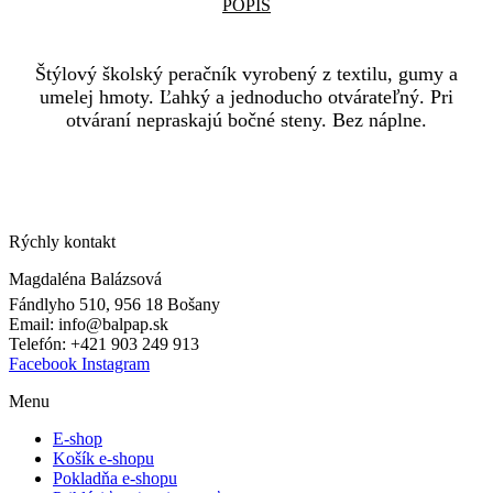
POPIS
Štýlový školský peračník vyrobený z textilu, gumy a
umelej hmoty. Ľahký a jednoducho otvárateľný. Pri
otváraní nepraskajú bočné steny. Bez náplne.
Rýchly kontakt
Magdaléna Balázsová
Fándlyho 510, 956 18 Bošany
Email: info@balpap.sk
Telefón: +421 903 249 913
Facebook
Instagram
Menu
E-shop
Košík e-shopu
Pokladňa e-shopu