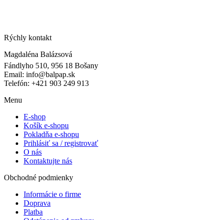
Rýchly kontakt
Magdaléna Balázsová
Fándlyho 510, 956 18 Bošany
Email: info@balpap.sk
Telefón: +421 903 249 913
Facebook
Instagram
Menu
E-shop
Košík e-shopu
Pokladňa e-shopu
Prihlásiť sa / registrovať
O nás
Kontaktujte nás
Obchodné podmienky
Informácie o firme
Doprava
Platba