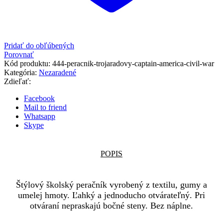
Pridať do obľúbených
Porovnať
Kód produktu:
444-peracnik-trojaradovy-captain-america-civil-war
Kategória:
Nezaradené
Zdieľať:
Facebook
Mail to friend
Whatsapp
Skype
POPIS
Štýlový školský peračník vyrobený z textilu, gumy a
umelej hmoty. Ľahký a jednoducho otvárateľný. Pri
otváraní nepraskajú bočné steny. Bez náplne.