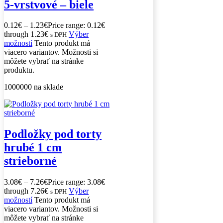
5-vrstvové – biele
0.12
€
–
1.23
€
Price range: 0.12€
through 1.23€
Výber
s DPH
možností
Tento produkt má
viacero variantov. Možnosti si
môžete vybrať na stránke
produktu.
1000000 na sklade
Podložky pod torty
hrubé 1 cm
strieborné
3.08
€
–
7.26
€
Price range: 3.08€
through 7.26€
Výber
s DPH
možností
Tento produkt má
viacero variantov. Možnosti si
môžete vybrať na stránke