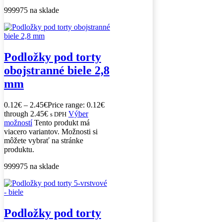
999975 na sklade
Podložky pod torty
obojstranné biele 2,8
mm
0.12
€
–
2.45
€
Price range: 0.12€
through 2.45€
Výber
s DPH
možností
Tento produkt má
viacero variantov. Možnosti si
môžete vybrať na stránke
produktu.
999975 na sklade
Podložky pod torty