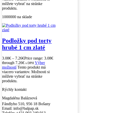
môžete vybrať na stránke
produktu.
1000000 na sklade
Podložky pod torty
hrubé 1 cm zlaté
3.08
€
–
7.26
€
Price range: 3.08€
through 7.26€
Výber
s DPH
možností
Tento produkt má
viacero variantov. Možnosti si
môžete vybrať na stránke
produktu.
Rýchly kontakt
Magdaléna Balázsová
Fándlyho 510, 956 18 Bošany
Email: info@balpap.sk
Telefón: +421 903 249 913