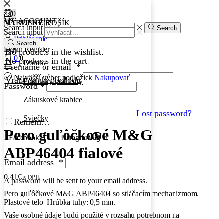
0
0
MY ACCOUNT
MY WISHLIST
NÁKUPNÝ KOŠÍK
Search input
Search
Search input
Prihlásenie
Search
0
Login
Register
No products in the wishlist.
0
0
No products in the cart.
Domov
Username or email
*
Najväčší výber podložiek
Nakupovať
Vrátiť sa do obchodu
Podložky pod torty
Password
*
Zákuskové krabice
Lost password?
Sviečky
Remember Me
Pero guľôčkové M&G
Facebook
Instagram
Log in
ABP46404 fialové
Email address
*
0.41
€
s DPH
A password will be sent to your email address.
Pero guľôčkové M&G ABP46404 so stláčacím mechanizmom.
Plastové telo. Hrúbka tuhy: 0,5 mm.
Vaše osobné údaje budú použité v rozsahu potrebnom na