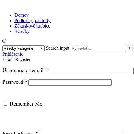
Domov
Podložky pod torty
Zákuskové krabice
Sviečky
Search input
Prihlásenie
Login
Register
Username or email
*
Password
*
Remember Me
Email address
*