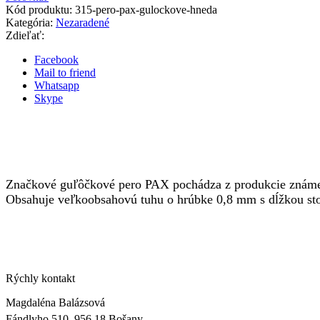
Kód produktu:
315-pero-pax-gulockove-hneda
Kategória:
Nezaradené
Zdieľať:
Facebook
Mail to friend
Whatsapp
Skype
Značkové guľôčkové pero PAX pochádza z produkcie známej 
Obsahuje veľkoobsahovú tuhu o hrúbke 0,8 mm s dĺžkou stopy 
Rýchly kontakt
Magdaléna Balázsová
Fándlyho 510, 956 18 Bošany