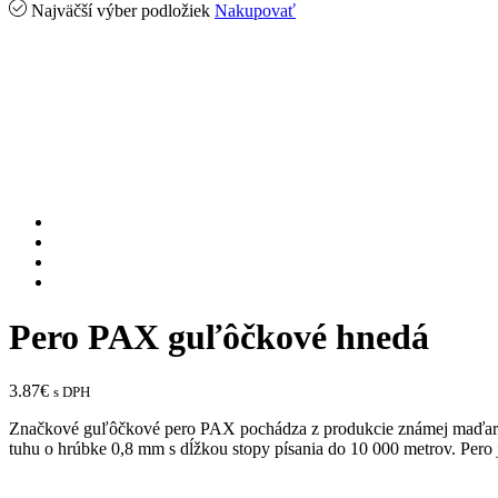
Najväčší výber podložiek
Nakupovať
Pero PAX guľôčkové hnedá
3.87
€
s DPH
Značkové guľôčkové pero PAX pochádza z produkcie známej maďarsko
tuhu o hrúbke 0,8 mm s dĺžkou stopy písania do 10 000 metrov. Pero je