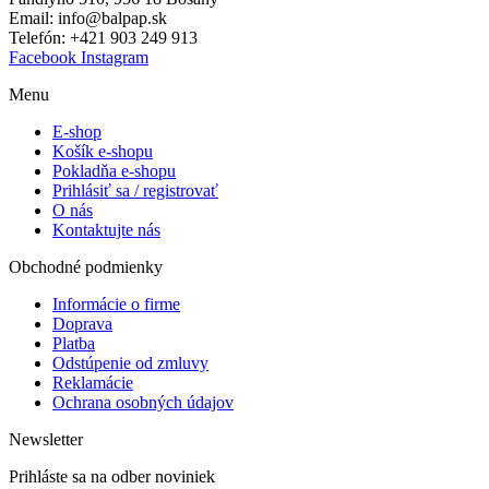
Email: info@balpap.sk
Telefón: +421 903 249 913
Facebook
Instagram
Menu
E-shop
Košík e-shopu
Pokladňa e-shopu
Prihlásiť sa / registrovať
O nás
Kontaktujte nás
Obchodné podmienky
Informácie o firme
Doprava
Platba
Odstúpenie od zmluvy
Reklamácie
Ochrana osobných údajov
Newsletter
Prihláste sa na odber noviniek