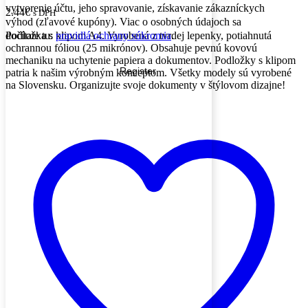
vytvorenie účtu, jeho spravovanie, získavanie zákazníckych
2.44
€
s DPH
výhod (zľavové kupóny). Viac o osobných údajoch sa
dočítate tu:
pravidlá ochrany súkromia
.
Podložka s klipom A4. Vyrobená z tvrdej lepenky, potiahnutá
ochrannou fóliou (25 mikrónov). Obsahuje pevnú kovovú
mechaniku na uchytenie papiera a dokumentov. Podložky s klipom
Register
patria k našim výrobným konceptom. Všetky modely sú vyrobené
na Slovensku. Organizujte svoje dokumenty v štýlovom dizajne!