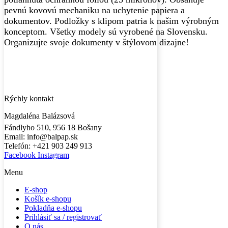
pevnú kovovú mechaniku na uchytenie papiera a
dokumentov. Podložky s klipom patria k našim výrobným
konceptom. Všetky modely sú vyrobené na Slovensku.
Organizujte svoje dokumenty v štýlovom dizajne!
Rýchly kontakt
Magdaléna Balázsová
Fándlyho 510, 956 18 Bošany
Email: info@balpap.sk
Telefón: +421 903 249 913
Facebook
Instagram
Menu
E-shop
Košík e-shopu
Pokladňa e-shopu
Prihlásiť sa / registrovať
O nás