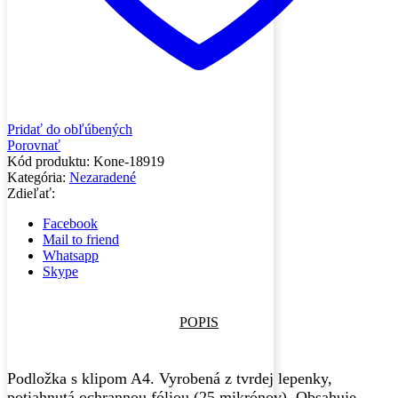
Pridať do obľúbených
Porovnať
Kód produktu:
Kone-18919
Kategória:
Nezaradené
Zdieľať:
Facebook
Mail to friend
Whatsapp
Skype
POPIS
Podložka s klipom A4. Vyrobená z tvrdej lepenky,
potiahnutá ochrannou fóliou (25 mikrónov). Obsahuje