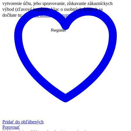
vytvorenie účtu, jeho spravovanie, získavanie zákazníckych
výhod (zľavové kupóny). Viac o osobných údajoch sa
dočítate tu:
pravidlá ochrany súkromia
.
Register
Pridať do obľúbených
Porovnať