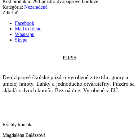
Kód produktu:
290-puzdro-dvojzipsove-bordove
Kategória:
Nezaradené
Zdieľať:
Facebook
Mail to friend
Whatsapp
Skype
POPIS
Dvojzipsové školské púzdro vyrobené z textilu, gumy a
umelej hmoty. Ľahký a jednoducho otvárateľný. Púzdro sa
skladá z dvoch komôr. Bez náplne. Vyrobené v EÚ.
Rýchly kontakt
Magdaléna Balázsová