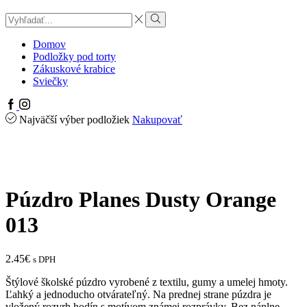
Search
input
Search
Domov
Podložky pod torty
Zákuskové krabice
Sviečky
Facebook
Instagram
Najväčší výber podložiek
Nakupovať
Púzdro Planes Dusty Orange
013
2.45
€
s DPH
Štýlové školské púzdro vyrobené z textilu, gumy a umelej hmoty.
Ľahký a jednoducho otvárateľný. Na prednej strane púzdra je
vložený rozvrh hodín s motívom známej rozprávky. Bez náplne.