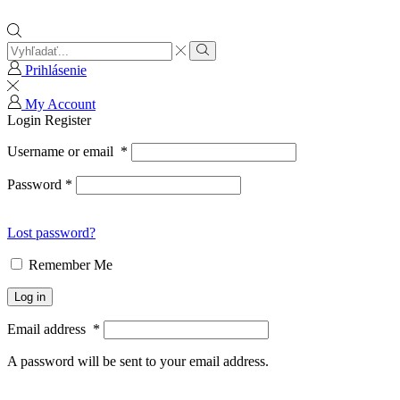
Search
input
Search
Prihlásenie
My Account
Login
Register
Username or email
*
Password
*
Lost password?
Remember Me
Log in
Email address
*
A password will be sent to your email address.