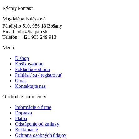
Rýchly kontakt
Magdaléna Balázsová
Fándlyho 510, 956 18 Bošany
Email: info@balpap.sk
Telefón: +421 903 249 913
Facebook
Instagram
Menu
E-shop
Košík e-shopu
Pokladňa e-shopu
Prihlásiť sa / registrovať
O nás
Kontaktujte nás
Obchodné podmienky
Informácie o firme
Doprava
Platba
Odstúpenie od zmluvy
Reklamácie
Ochrana osobných údajov