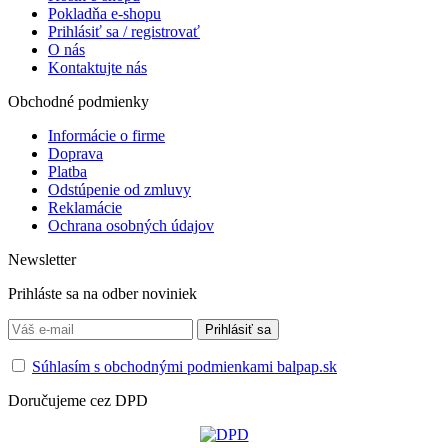
Pokladňa e-shopu
Prihlásiť sa / registrovať
O nás
Kontaktujte nás
Obchodné podmienky
Informácie o firme
Doprava
Platba
Odstúpenie od zmluvy
Reklamácie
Ochrana osobných údajov
Newsletter
Prihláste sa na odber noviniek
Súhlasím s obchodnými podmienkami balpap.sk
Doručujeme cez DPD