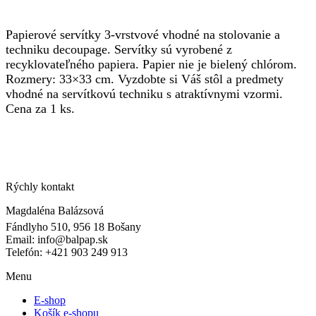
Papierové servítky 3-vrstvové vhodné na stolovanie a
techniku decoupage. Servítky sú vyrobené z
recyklovateľného papiera. Papier nie je bielený chlórom.
Rozmery: 33×33 cm. Vyzdobte si Váš stôl a predmety
vhodné na servítkovú techniku s atraktívnymi vzormi.
Cena za 1 ks.
Rýchly kontakt
Magdaléna Balázsová
Fándlyho 510, 956 18 Bošany
Email: info@balpap.sk
Telefón: +421 903 249 913
Facebook
Instagram
Menu
E-shop
Košík e-shopu