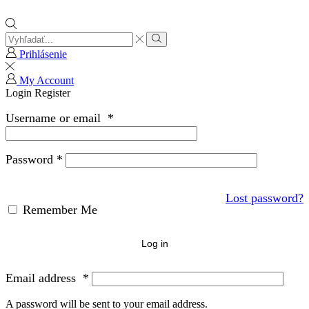
Search
input
Search
Prihlásenie
My Account
Login
Register
Username or email
*
Password
*
Lost password?
Remember Me
Log in
Email address
*
A password will be sent to your email address.