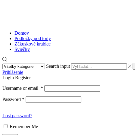
Domov
Podložky pod torty
Zákuskové krabice
Sviečky
Search input
Prihlásenie
Login
Register
Username or email
*
Password
*
Lost password?
Remember Me