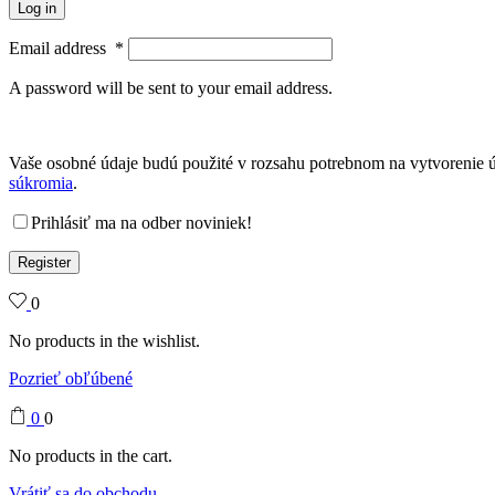
Log in
Email address
*
A password will be sent to your email address.
Vaše osobné údaje budú použité v rozsahu potrebnom na vytvorenie ú
súkromia
.
Prihlásiť ma na odber noviniek!
Register
0
No products in the wishlist.
Pozrieť obľúbené
0
0
No products in the cart.
Vrátiť sa do obchodu