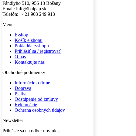
Fándlyho 510, 956 18 Bošany
Email: info@balpap.sk
Telefón: +421 903 249 913
Facebook
Instagram
Menu
E-shop
Košík e-shopu
Pokladňa e-shopu
Prihlásiť sa / registrovať
O nás
Kontaktujte nás
Obchodné podmienky
Informácie o firme
Doprava
Platba
Odstúpenie od zmluvy
Reklamácie
Ochrana osobných údajov
Newsletter
Prihláste sa na odber noviniek