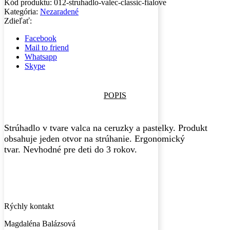
Kód produktu:
012-struhadlo-valec-classic-fialove
Kategória:
Nezaradené
Zdieľať:
Facebook
Mail to friend
Whatsapp
Skype
POPIS
Strúhadlo v tvare valca na ceruzky a pastelky. Produkt
obsahuje jeden otvor na strúhanie. Ergonomický
tvar. Nevhodné pre deti do 3 rokov.
Rýchly kontakt
Magdaléna Balázsová