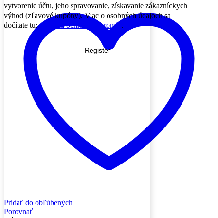
vytvorenie účtu, jeho spravovanie, získavanie zákazníckych
výhod (zľavové kupóny). Viac o osobných údajoch sa
dočítate tu:
pravidlá ochrany súkromia
.
Register
Pridať do obľúbených
Porovnať