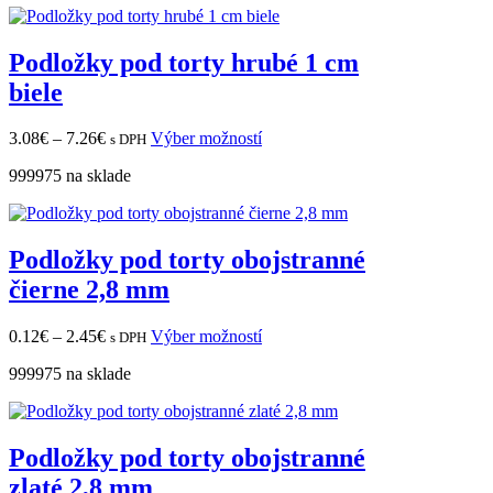
0.57€
variantov.
Možnosti
Podložky pod torty hrubé 1 cm
si
môžete
biele
vybrať
na
Price
Tento
stránke
3.08
€
–
7.26
€
Výber možností
s DPH
range:
produkt
produktu.
999975 na sklade
3.08€
má
through
viacero
7.26€
variantov.
Možnosti
Podložky pod torty obojstranné
si
môžete
čierne 2,8 mm
vybrať
na
Price
Tento
stránke
0.12
€
–
2.45
€
Výber možností
s DPH
range:
produkt
produktu.
999975 na sklade
0.12€
má
through
viacero
2.45€
variantov.
Možnosti
Podložky pod torty obojstranné
si
môžete
zlaté 2,8 mm