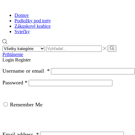
Domov
Podložky pod torty
Zákuskové krabice
Sviečky
Search
input
Search
Prihlásenie
Login
Register
Username or email
*
Password
*
Remember Me
Email address
*