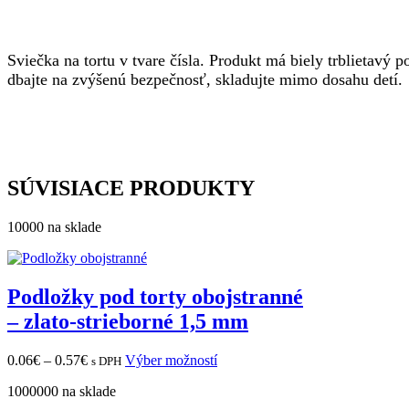
Sviečka na tortu v tvare čísla. Produkt má biely trblietavý
dbajte na zvýšenú bezpečnosť, skladujte mimo dosahu detí.
SÚVISIACE PRODUKTY
10000 na sklade
Podložky pod torty obojstranné
– zlato-strieborné 1,5 mm
Price
Tento
0.06
€
–
0.57
€
Výber možností
s DPH
range:
produkt
1000000 na sklade
0.06€
má
through
viacero