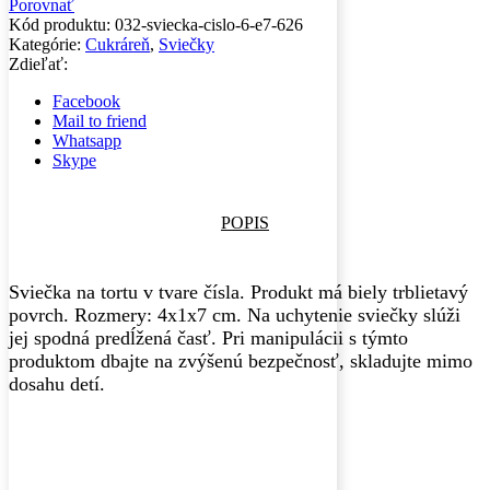
Porovnať
Kód produktu:
032-sviecka-cislo-6-e7-626
Kategórie:
Cukráreň
,
Sviečky
Zdieľať:
Facebook
Mail to friend
Whatsapp
Skype
POPIS
Sviečka na tortu v tvare čísla. Produkt má biely trblietavý
povrch. Rozmery: 4x1x7 cm. Na uchytenie sviečky slúži
jej spodná predĺžená časť. Pri manipulácii s týmto
produktom dbajte na zvýšenú bezpečnosť, skladujte mimo
dosahu detí.