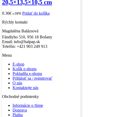
20,5×13,5×10,5 cm
0.36
€
Pridať do košíka
s DPH
Rýchly kontakt
Magdaléna Balázsová
Fándlyho 510, 956 18 Bošany
Email: info@balpap.sk
Telefón: +421 903 249 913
Facebook
Instagram
Menu
E-shop
Košík e-shopu
Pokladňa e-shopu
Prihlásiť sa / registrovať
O nás
Kontaktujte nás
Obchodné podmienky
Informácie o firme
Doprava
Platba