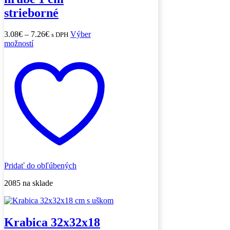
strieborné
Price
3.08
€
–
7.26
€
Výber
s DPH
Tento
range:
možností
produkt
3.08€
má
through
viacero
7.26€
variantov.
Možnosti
si
môžete
vybrať
na
stránke
produktu.
Pridať do obľúbených
2085 na sklade
Krabica 32x32x18