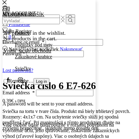
0
0
MY ACCOUNT
MY WISHLIST
NÁKUPNÝ KOŠÍK
Search
Search
input
Search
Prihlásenie
input
Search
0
Login
Register
No products in the wishlist.
Domov
0
0
No products in the cart.
Username or email
*
Podložky pod torty
Najväčší výber podložiek
Nakupovať
Vrátiť sa do obchodu
Password
*
Zákuskové krabice
Sviečky
Lost password?
Facebook
Instagram
Remember Me
Log in
Sviečka číslo 6 E7-626
Email address
*
0.39
€
s DPH
A password will be sent to your email address.
Sviečka na tortu v tvare čísla. Produkt má biely trblietavý povrch.
Rozmery: 4x1x7 cm. Na uchytenie sviečky slúži jej spodná
predĺžená časť. Pri manipulácii s týmto produktom dbajte na
Vaše osobné údaje budú použité v rozsahu potrebnom na
zvýšenú bezpečnosť, skladujte mimo dosahu detí.
vytvorenie účtu, jeho spravovanie, získavanie zákazníckych
výhod (zľavové kupóny). Viac o osobných údajoch sa