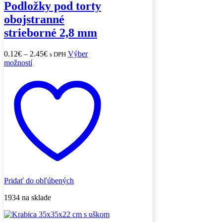
Podložky pod torty
obojstranné
strieborné 2,8 mm
Price
0.12
€
–
2.45
€
Výber
s DPH
Tento
range:
možností
produkt
0.12€
má
through
viacero
2.45€
variantov.
Možnosti
si
môžete
vybrať
na
stránke
produktu.
Pridať do obľúbených
1934 na sklade