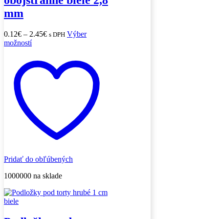
obojstranné biele 2,8
mm
Price
0.12
€
–
2.45
€
Výber
s DPH
Tento
range:
možností
produkt
0.12€
má
through
viacero
2.45€
variantov.
Možnosti
si
môžete
vybrať
na
stránke
produktu.
Pridať do obľúbených
1000000 na sklade