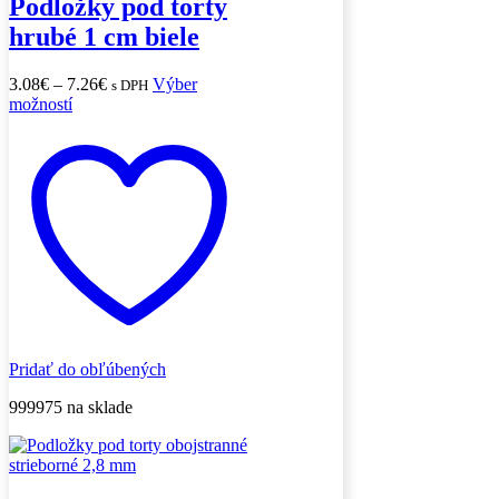
Podložky pod torty
hrubé 1 cm biele
Price
3.08
€
–
7.26
€
Výber
s DPH
Tento
range:
možností
produkt
3.08€
má
through
viacero
7.26€
variantov.
Možnosti
si
môžete
vybrať
na
stránke
produktu.
Pridať do obľúbených
999975 na sklade