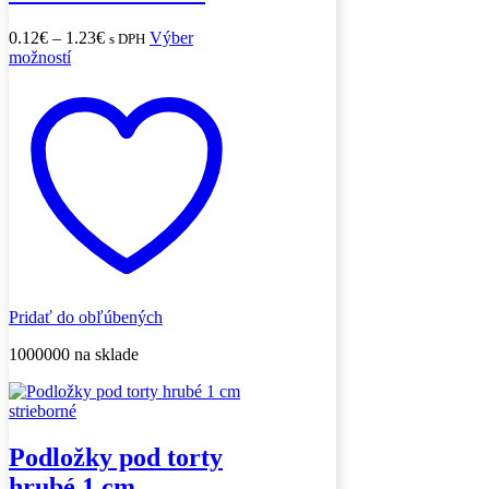
Price
0.12
€
–
1.23
€
Výber
s DPH
Tento
range:
možností
produkt
0.12€
má
through
viacero
1.23€
variantov.
Možnosti
si
môžete
vybrať
na
stránke
produktu.
Pridať do obľúbených
1000000 na sklade
Podložky pod torty
hrubé 1 cm