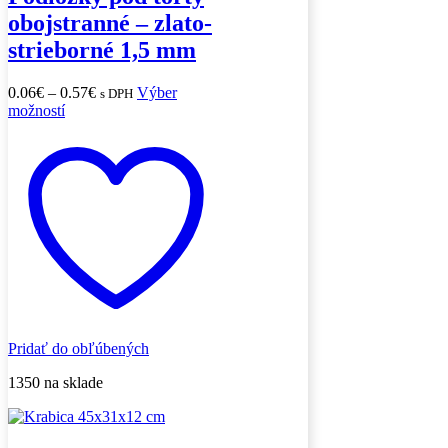
obojstranné – zlato-
strieborné 1,5 mm
Price
0.06
€
–
0.57
€
Výber
s DPH
Tento
range:
možností
produkt
0.06€
má
through
viacero
0.57€
variantov.
Možnosti
si
môžete
vybrať
na
stránke
produktu.
Pridať do obľúbených
1350 na sklade