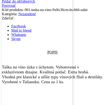
Pridať do obľúbených
Porovnať
Kód produktu:
061-taska-na-vino-9x8x36cm-its-bb6-salut
Kategória:
Nezaradené
Zdieľať:
Facebook
Mail to friend
Whatsapp
Skype
POPIS
Taška na víno úzka s úchytom. Vyhotovená v
exkluzívnom dizajne. Kvalitná potlač. Extra hrubá.
Vhodná pre klasické a užšie typy vínových fliaš a destiláty.
Vyrobené v Taliansku. Cena za 1 ks.