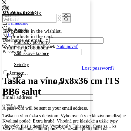
0
0
MY ACCOUNT
MY WISHLIST
NÁKUPNÝ KOŠÍK
Search
Search
input
Search
Prihlásenie
input
Search
0
Login
Register
No products in the wishlist.
Domov
0
0
No products in the cart.
Username or email
*
Podložky pod torty
Najväčší výber podložiek
Nakupovať
Vrátiť sa do obchodu
Password
*
Zákuskové krabice
Sviečky
Lost password?
Remember Me
Facebook
Instagram
Taška na víno 9x8x36 cm ITS
Log in
BB6 salut
Email address
*
0.75
€
s DPH
A password will be sent to your email address.
Taška na víno úzka s úchytom. Vyhotovená v exkluzívnom dizajne.
Kvalitná potlač. Extra hrubá. Vhodná pre klasické a užšie typy
vínových fliaš a destiláty. Vyrobené v Taliansku. Cena za 1 ks.
Vaše osobné údaje budú použité v rozsahu potrebnom na