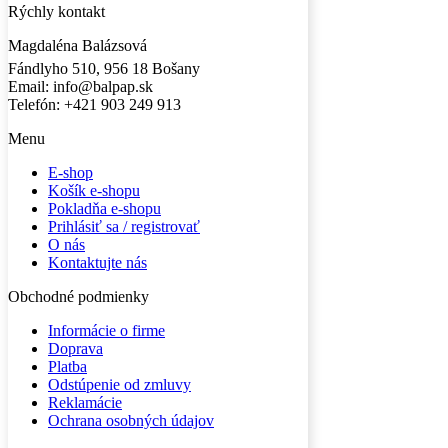
Rýchly kontakt
Magdaléna Balázsová
Fándlyho 510, 956 18 Bošany
Email: info@balpap.sk
Telefón: +421 903 249 913
Facebook
Instagram
Menu
E-shop
Košík e-shopu
Pokladňa e-shopu
Prihlásiť sa / registrovať
O nás
Kontaktujte nás
Obchodné podmienky
Informácie o firme
Doprava
Platba
Odstúpenie od zmluvy
Reklamácie
Ochrana osobných údajov