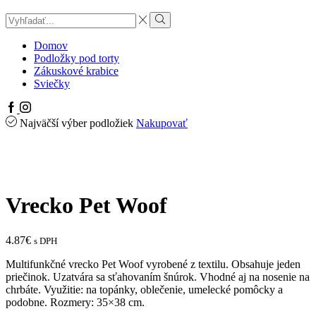
Search
input
Search
Domov
Podložky pod torty
Zákuskové krabice
Sviečky
Facebook
Instagram
Najväčší výber podložiek
Nakupovať
Vrecko Pet Woof
4.87
€
s DPH
Multifunkčné vrecko Pet Woof vyrobené z textilu. Obsahuje jeden
priečinok. Uzatvára sa sťahovaním šnúrok. Vhodné aj na nosenie na
chrbáte. Využitie: na topánky, oblečenie, umelecké pomôcky a
podobne. Rozmery: 35×38 cm.