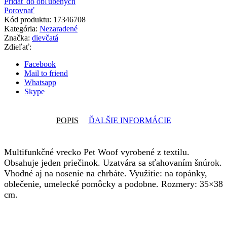
Pridať do obľúbených
Porovnať
Kód produktu:
17346708
Kategória:
Nezaradené
Značka:
dievčatá
Zdieľať:
Facebook
Mail to friend
Whatsapp
Skype
POPIS
ĎALŠIE INFORMÁCIE
Multifunkčné vrecko Pet Woof vyrobené z textilu.
Obsahuje jeden priečinok. Uzatvára sa sťahovaním šnúrok.
Vhodné aj na nosenie na chrbáte. Využitie: na topánky,
oblečenie, umelecké pomôcky a podobne. Rozmery: 35×38
cm.