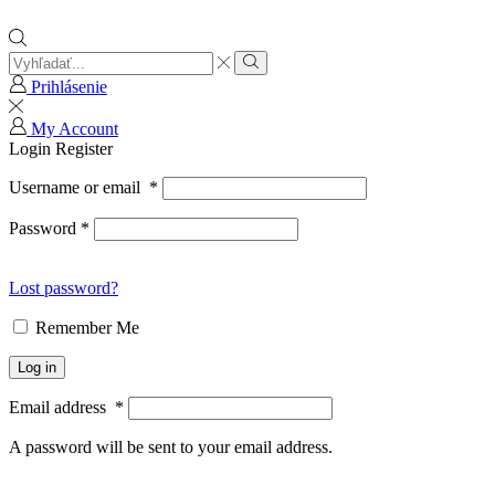
Search
input
Search
Prihlásenie
My Account
Login
Register
Username or email
*
Password
*
Lost password?
Remember Me
Log in
Email address
*
A password will be sent to your email address.