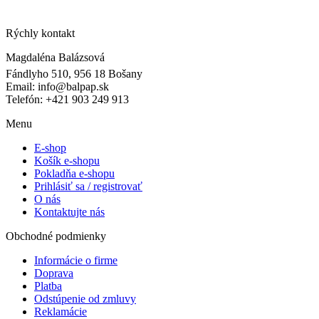
Rýchly kontakt
Magdaléna Balázsová
Fándlyho 510, 956 18 Bošany
Email: info@balpap.sk
Telefón: +421 903 249 913
Facebook
Instagram
Menu
E-shop
Košík e-shopu
Pokladňa e-shopu
Prihlásiť sa / registrovať
O nás
Kontaktujte nás
Obchodné podmienky
Informácie o firme
Doprava
Platba
Odstúpenie od zmluvy
Reklamácie