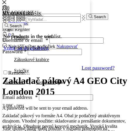
0
0
MY ACCOUNT
MY WISHLIST
NÁKUPNÝ KOŠÍK
Search input
Search
Search input
Prihlásenie
Search
0
Login
Register
0
0
No products in the wishlist.
No products in the cart.
Domov
Username or email
*
Najväčší výber podložiek
Nakupovať
Vrátiť sa do obchodu
Podložky pod torty
Password
*
Zákuskové krabice
Lost password?
Sviečky
Remember Me
Zakladač pákový A4 GEO City
Facebook
Instagram
Log in
London 2015
Email address
*
3.08
€
s DPH
A password will be sent to your email address.
Zakladač pákový vo formáte A4. Obal je potlačený atraktívnym
dizajnom. Vhodné použitie: skladovanie a prenášanie dokumentov,
archivácia. Obsahuje pevnú kovovú mechanik. Vysoká kvalita
Vaše osobné údaje budú použité v rozsahu potrebnom na