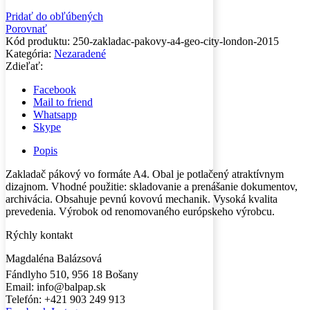
Pridať do obľúbených
Porovnať
Kód produktu:
250-zakladac-pakovy-a4-geo-city-london-2015
Kategória:
Nezaradené
Zdieľať:
Facebook
Mail to friend
Whatsapp
Skype
Popis
Zakladač pákový vo formáte A4. Obal je potlačený atraktívnym
dizajnom. Vhodné použitie: skladovanie a prenášanie dokumentov,
archivácia. Obsahuje pevnú kovovú mechanik. Vysoká kvalita
prevedenia. Výrobok od renomovaného európskeho výrobcu.
Rýchly kontakt
Magdaléna Balázsová
Fándlyho 510, 956 18 Bošany
Email: info@balpap.sk
Telefón: +421 903 249 913