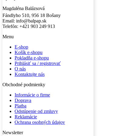
Magdaléna Balázsová
Fándlyho 510, 956 18 Bošany
Email: info@balpap.sk
Telefón: +421 903 249 913
Facebook
Instagram
Menu
E-shop
Košík e-shopu
Pokladňa e-shopu
Prihlásiť sa / registrovať
O nás
Kontaktujte nás
Obchodné podmienky
Informácie o firme
Doprava
Platba
Odstúpenie od zmluvy
Reklamácie
Ochrana osobných údajov
Newsletter