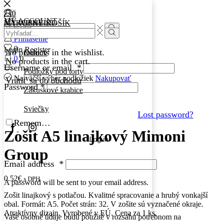
0
0
MY ACCOUNT
MY WISHLIST
NÁKUPNÝ KOŠÍK
Search
Search
input
Search
Prihlásenie
input
Search
0
Login
Register
No products in the wishlist.
Domov
0
0
No products in the cart.
Username or email
*
Podložky pod torty
Najväčší výber podložiek
Nakupovať
Vrátiť sa do obchodu
Password
*
Zákuskové krabice
Sviečky
Lost password?
Remember Me
Facebook
Instagram
Zošit A5 linajkový Mimoni
Log in
Group
Email address
*
0.52
€
s DPH
A password will be sent to your email address.
Zošit linajkový s potlačou. Kvalitné spracovanie a hrubý vonkajší
obal. Formát: A5. Počet strán: 32. V zošite sú vyznačené okraje.
Atraktívny dizajn. Vyrobené v EÚ. Cena za 1 ks.
Vaše osobné údaje budú použité v rozsahu potrebnom na