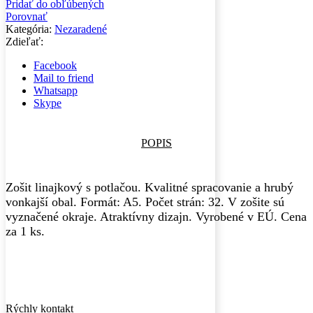
Pridať do obľúbených
Porovnať
Kategória:
Nezaradené
Zdieľať:
Facebook
Mail to friend
Whatsapp
Skype
POPIS
Zošit linajkový s potlačou. Kvalitné spracovanie a hrubý
vonkajší obal. Formát: A5. Počet strán: 32. V zošite sú
vyznačené okraje. Atraktívny dizajn. Vyrobené v EÚ. Cena
za 1 ks.
Rýchly kontakt